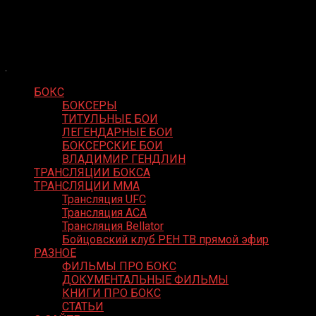
Skip
Boxing Video
to
Вернем боксу былое величие
content
БОКС
БОКСЕРЫ
ТИТУЛЬНЫЕ БОИ
ЛЕГЕНДАРНЫЕ БОИ
БОКСЕРСКИЕ БОИ
ВЛАДИМИР ГЕНДЛИН
ТРАНСЛЯЦИИ БОКСА
ТРАНСЛЯЦИИ MMA
Трансляция UFC
Трансляция ACA
Трансляция Bellator
Бойцовский клуб РЕН ТВ прямой эфир
РАЗНОЕ
ФИЛЬМЫ ПРО БОКС
ДОКУМЕНТАЛЬНЫЕ ФИЛЬМЫ
КНИГИ ПРО БОКС
СТАТЬИ