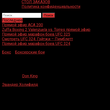
СТОЛ ЗАКАЗОВ
Политика конфиденциальности
Найти:
Последнее
Прямой эфир ACA 200
Zuffa Boxing 2 Valenzuela vs. Torres прямой эфир
Прямой эфир марафон боев UFC 325
Смотреть UFC 324: Гэйтжи – Пимблетт
Прямой эфир марафон боев UFC 324
Бокс
»
Боксерские бои
»
Эвандер Холифилд – Пинклон
Томас
Эвандер Холифилд – Пинклон Томас
22.08.2019
Don King
Эвандер Холифилд
– Пинклон Томас
Convention Hall, Атлантик-Сити, Нью-Джерси, США
9 декабря 1988