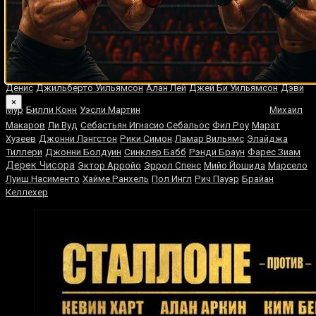
Случайные боксеры
Маркус Макги
Рикардо Нуньес
Зоран Вуджечич
Хосе Васкес
Карлос
Рэй Мерсер
Маусса
Энтони Джонс
Эктор Хавьер Маркес
Джон
Сенегал
Тедди Хэтфилд
Лехлохоноло Ледваба
Викториано Соса
Эбенезер Тетте
Марина Родригес
Эммануэль Родригес
Джон Дино
Денис
Джильберто Уильямсон
Алан Лей
Джей Би Уильямсон
Дэви
Фрэнк Бруно
×
Мур
Билли Конн
Уэсли Мартин
Михаил
Макаров
Ли Вуд
Себастьян Игнасио Себальос
Фил Роу
Марат
Хузеев
Джонни Лэнгстон
Рики Симон
Ламар Вильямс
Элайджа
Тиллери
Джонни Болдуин
Синклер Бабб
Рэнди Браун
Фарес Зиам
Дерек Чисора
Эктор Арройо
Эррол Спенс
Мийо Йошида
Марсело
Луиш Насименто
Хайме Ранхель
Пол Ингл
Рич Пауэр
Брайан
Келлехер