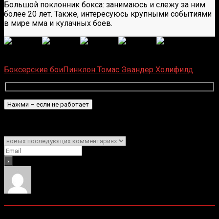
Большой поклонник бокса: занимаюсь и слежу за ним
более 20 лет. Также, интересуюсь крупными событиями
в мире мма и кулачных боев.
(
1 496
оценок, среднее:
5,00
из 5)
Загрузка...
Боксерские бои
Пинклон Томас
Эвандер Холифилд
Подписаться
Уведомить о
0
комментариев
Старые