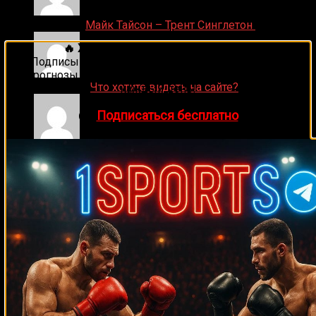
Денис on
Майк Тайсон – Трент Синглетон
🔥 Хочешь зарабатывать на спорте?
Подписывайся на наш Telegram-канал
1Sports
—
прогнозы на единоборства и другие виды спорта
ДЕНИС on
Что хотите видеть на сайте?
каждый день!
👉
Подписаться бесплатно
Денис on
Рой Джонс-младший
Ляяляляляояо on
Смотреть UFC 324: Гэйтжи –
Пимблетт
Medik on
Смотреть UFC 322 Делла Маддалена –
Махачев