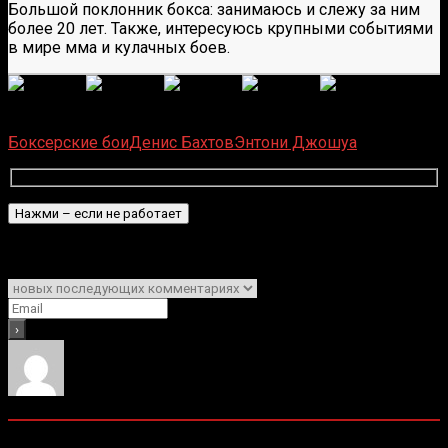
Большой поклонник бокса: занимаюсь и слежу за ним
более 20 лет. Также, интересуюсь крупными событиями
в мире мма и кулачных боев.
(
1 496
оценок, среднее:
5,00
из 5)
Загрузка...
Боксерские бои
Денис Бахтов
Энтони Джошуа
Подписаться
Уведомить о
0
комментариев
Старые