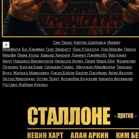
Случайные боксеры
Кен Нортон
Уильям Джоппи
Эдди Крофт
Макото Футигами
Ленин
Кастильо
Френк Люкс
Грегорио Варгас
Джимми Слэйд
Жосиель
Силва
Эктор Веласкес
Гленн Вольф
Риджис Прогрейс
Muhammad
Naimov
Норберто Руфино Кабрера
Джесси Бенавидес
Риддик Боу
Син Терао
Кертис Шеппард
Имаму
×
Мэйфилд
Бо Джеймс
Грэг Эверетт
Люк Рокхолд
Дэн Мерфи
Лерон
Мерфи
Лиам Уолш
Хавьер Хауреги
Дэниел Джейкобс
Вирджил
Хилл
Нарцисо Валенсуэла
Нильсон Хулио Тапия
Марк Юнг
Франклин
Лоуренс
Бадди Баер
Сильвен Гомис
Эйнджел Манфреди
Терранс
Вудс
Желько Маврович
Джон Бэйли
Билли Джойнер
Арен Акопян
Эктор Мерседес
Остин Траут
Асланбек Кодзоев
Кирилл Артемьев
Густаво Фабиан Куэльо