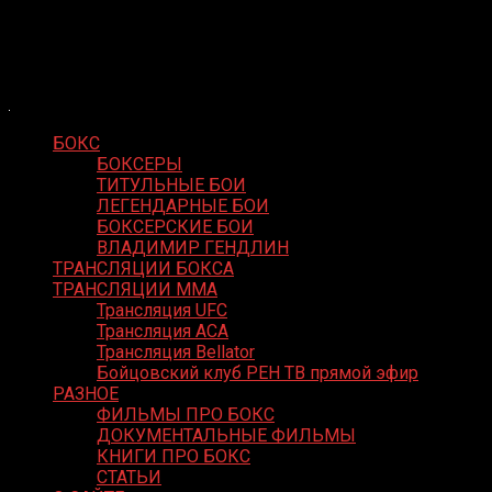
Skip
Boxing Video
to
Вернем боксу былое величие
content
БОКС
БОКСЕРЫ
ТИТУЛЬНЫЕ БОИ
ЛЕГЕНДАРНЫЕ БОИ
БОКСЕРСКИЕ БОИ
ВЛАДИМИР ГЕНДЛИН
ТРАНСЛЯЦИИ БОКСА
ТРАНСЛЯЦИИ MMA
Трансляция UFC
Трансляция ACA
Трансляция Bellator
Бойцовский клуб РЕН ТВ прямой эфир
РАЗНОЕ
ФИЛЬМЫ ПРО БОКС
ДОКУМЕНТАЛЬНЫЕ ФИЛЬМЫ
КНИГИ ПРО БОКС
СТАТЬИ