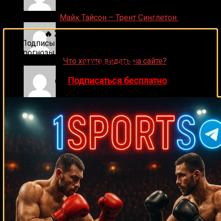
Денис on
Майк Тайсон – Трент Синглетон
🔥 Хочешь зарабатывать на спорте?
Подписывайся на наш Telegram-канал
1Sports
—
прогнозы на единоборства и другие виды спорта
ДЕНИС on
Что хотите видеть на сайте?
каждый день!
👉
Подписаться бесплатно
Денис on
Рой Джонс-младший
Ляяляляляояо on
Смотреть UFC 324: Гэйтжи –
Пимблетт
Medik on
Смотреть UFC 322 Делла Маддалена –
Махачев