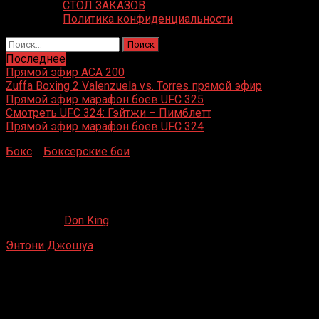
СТОЛ ЗАКАЗОВ
Политика конфиденциальности
Найти:
Последнее
Прямой эфир ACA 200
Zuffa Boxing 2 Valenzuela vs. Torres прямой эфир
Прямой эфир марафон боев UFC 325
Смотреть UFC 324: Гэйтжи – Пимблетт
Прямой эфир марафон боев UFC 324
Бокс
»
Боксерские бои
»
Энтони Джошуа – Денис
Бахтов
Энтони Джошуа – Денис Бахтов
19.07.2019
Don King
Энтони Джошуа
– Денис Бахтов
О2 Арена, Лондон, Великобритания
11 октября 2014