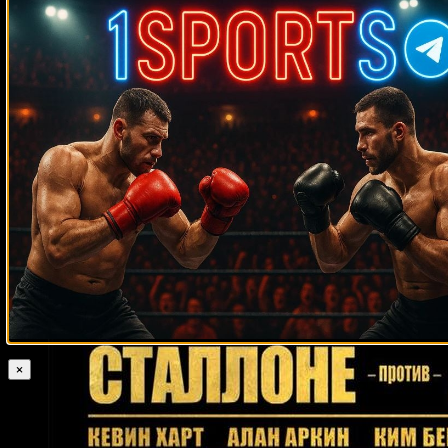
Случайные боксеры
Одли Харрисон
Натан Манн
Руслан Семёнов
Авраам Гонсалес
Наоя Иноуэ
Генри Кларк
Артуро Годой
Поли Аяла
Геннадий
Мартиросян
Руди Брэдли
Томми Джексон
Дэнни Гарсия
Уго Руис
Уилфорд Скипион
Юрий Елистратов
Элвин Льюис
Луис Рамон
Кампас
Уилл Хинтон
Марвис Фрейзер
Bogdan Grad
Тони Галенто
Крис Кларксон
Гаджимурад Хирамагомедов
Майк Уивер
Владимир Кличко
Джамиль Макклайн
Крейг
Ричардс
Юниер Дортикос
Питер Манфредо младший
Брюс
Беллокки
Арчил Мезвришвили
Блез Епму Мендоу
Кристиан Крус
Томми Гиббонс
Жулио Жан
Педро Агосто
Пол Васкес
Майкл
Кацидис
Луис Самудио
Эндрю Джеррард
Серрон Фокс
Абдул-Азиз
Матазимов
Дмитрий Кудряшов
Масатака Такехара
Росс Пьюритти
×