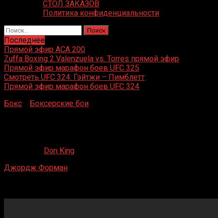
СТОЛ ЗАКАЗОВ
Политика конфиденциальности
Найти:
Последнее
Прямой эфир ACA 200
Zuffa Boxing 2 Valenzuela vs. Torres прямой эфир
Прямой эфир марафон боев UFC 325
Смотреть UFC 324: Гэйтжи – Пимблетт
Прямой эфир марафон боев UFC 324
Бокс
»
Боксерские бои
»
Джордж Форман – Тони
Фулиланги
Джордж Форман – Тони Фулиланги
21.05.2020
Don King
Джордж Форман
– Тони Фулиланги
Civic Center, Маршалл, Техас, США
27 октября 1988