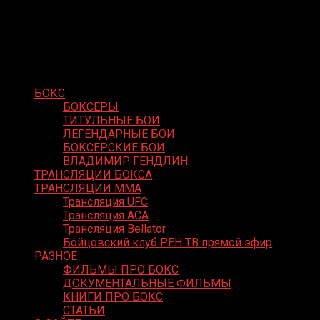
Skip
Boxing Video
to
Вернем боксу былое величие
content
БОКС
БОКСЕРЫ
ТИТУЛЬНЫЕ БОИ
ЛЕГЕНДАРНЫЕ БОИ
БОКСЕРСКИЕ БОИ
ВЛАДИМИР ГЕНДЛИН
ТРАНСЛЯЦИИ БОКСА
ТРАНСЛЯЦИИ MMA
Трансляция UFC
Трансляция ACA
Трансляция Bellator
Бойцовский клуб РЕН ТВ прямой эфир
РАЗНОЕ
ФИЛЬМЫ ПРО БОКС
ДОКУМЕНТАЛЬНЫЕ ФИЛЬМЫ
КНИГИ ПРО БОКС
СТАТЬИ