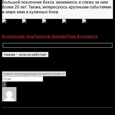
Большой поклонник бокса: занимаюсь и слежу за ним
более 20 лет. Также, интересуюсь крупными событиями
в мире мма и кулачных боев.
(
1 496
оценок, среднее:
5,00
из 5)
Загрузка...
Боксерские бои
Джордж Форман
Тони Фулиланги
Подписаться
Уведомить о
0
комментариев
Старые