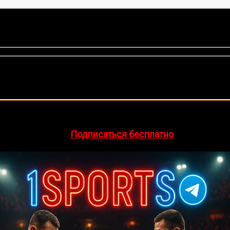
оценок, среднее:
5,00
из 5)
🔥 Хочешь зарабатывать на спорте?
egram-канал
1Sports
— прогнозы на единоборства и другие 
👉
Подписаться бесплатно