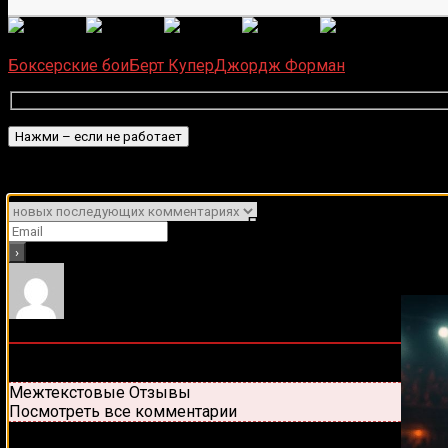
(
1 496
Загрузка...
Боксерские бои
Берт Купер
Джордж Форман
Подписаться
Уведомить о
Подписывайся на наш Tel
0
комментариев
Старые
Новые
Популярные
Межтекстовые Отзывы
Посмотреть все комментарии
Присоединяйся