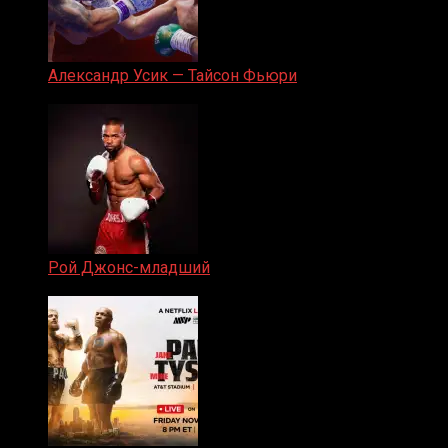
Александр Усик — Тайсон Фьюри
19.05.2024
Рой Джонс-младший
25.04.2019