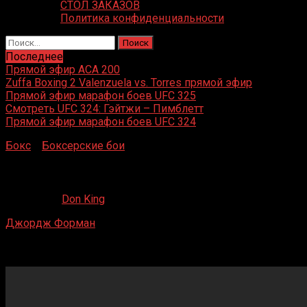
СТОЛ ЗАКАЗОВ
Политика конфиденциальности
Найти:
Последнее
Прямой эфир ACA 200
Zuffa Boxing 2 Valenzuela vs. Torres прямой эфир
Прямой эфир марафон боев UFC 325
Смотреть UFC 324: Гэйтжи – Пимблетт
Прямой эфир марафон боев UFC 324
Бокс
»
Боксерские бои
»
Джордж Форман – Берт Купер
Джордж Форман – Берт Купер
21.05.2020
Don King
Джордж Форман
– Берт Купер
Pride Pavilion, Финикс, Аризона, США
1 июня 1989