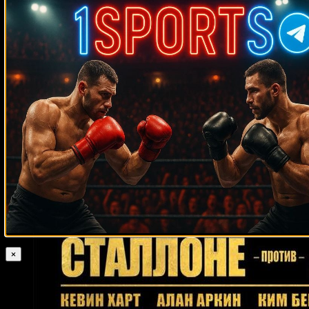
Случайные боксеры
Эгидиюс Каваляускас
Хосесито Лопес
Генри Ланди
Хесус Габриэль
Чавес
Ангело Нунез
Руслан Чагаев
Леонсио Гарсес
Шармба
Александр Поветкин
Митчелл
Луис
Монако
Дэвид Маккласки
Пол Ингл
Эктор Луис Гарсия
Аманда
Лемос
Рикардо Снайдерс
Маурисио Эррера
Вито Антуофермо
Марлон Тапалес
Сергей Наварка
Арт Кард
Бобби Гиперт
Саймон
Браун
Деррик Коли
Марк Рэмзи
Сефер Сефери
Педро Родригес
Ренальдо Картер
Анджей Голота
Вацлав Пейсар
Дэррил Пинкни
Жан Паскаль
Хосе Янез
Риджис Прогрейс
Недал Хуссейн
Джо
Хэнкс
Эррол Спенс
Майкл Моралес
Джордан Левитт
Масатака
Такехара
Марсело Луиш Насименто
Элизео Кастильо
Майкл Доукс
Seokhyeon Ko
Вернон Форрест
Нонито Донэр
×