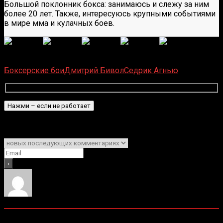
Большой поклонник бокса: занимаюсь и слежу за ним
более 20 лет. Также, интересуюсь крупными событиями
в мире мма и кулачных боев.
(
1 496
оценок, среднее:
5,00
из 5)
Загрузка...
Боксерские бои
Дмитрий Бивол
Седрик Агнью
Подписаться
Уведомить о
0
комментариев
Старые