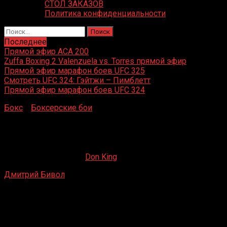
СТОЛ ЗАКАЗОВ
Политика конфиденциальности
Найти:
Последнее
Прямой эфир ACA 200
Zuffa Boxing 2 Valenzuela vs. Torres прямой эфир
Прямой эфир марафон боев UFC 325
Смотреть UFC 324: Гэйтжи – Пимблетт
Прямой эфир марафон боев UFC 324
Бокс
»
Боксерские бои
»
Дмитрий Бивол – Седрик
Агнью
Дмитрий Бивол – Седрик Агнью
09.05.2020
19.02.2023
Don King
Дмитрий Бивол
– Седрик Агнью
Mandalay Bay Events Center, Лас-Вегас, Невада, США
17 июня 2017