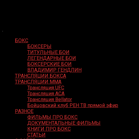
Skip
Boxing Video
to
Вернем боксу былое величие
content
БОКС
БОКСЕРЫ
ТИТУЛЬНЫЕ БОИ
ЛЕГЕНДАРНЫЕ БОИ
БОКСЕРСКИЕ БОИ
ВЛАДИМИР ГЕНДЛИН
ТРАНСЛЯЦИИ БОКСА
ТРАНСЛЯЦИИ MMA
Трансляция UFC
Трансляция ACA
Трансляция Bellator
Бойцовский клуб РЕН ТВ прямой эфир
РАЗНОЕ
ФИЛЬМЫ ПРО БОКС
ДОКУМЕНТАЛЬНЫЕ ФИЛЬМЫ
КНИГИ ПРО БОКС
СТАТЬИ