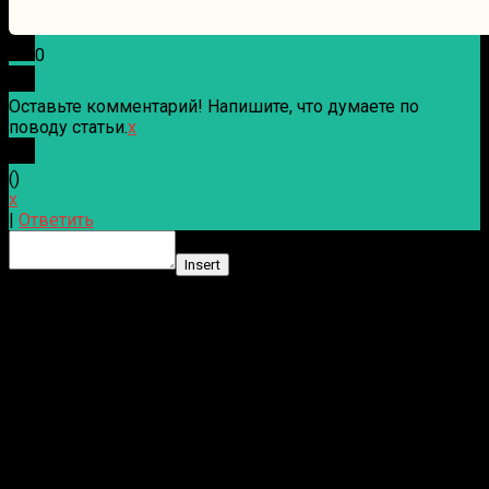
0
Оставьте комментарий! Напишите, что думаете по
поводу статьи.
x
(
)
x
|
Ответить
Insert