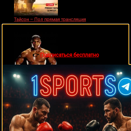
Тайсон – Пол прямая трансляция
15.11.2024
🔥 Хочешь зарабатывать на спорте?
Подписывайся на наш Telegram-канал
1Sports
—
прогнозы на единоборства и другие виды спорта
каждый день!
👉
Подписаться бесплатно
Майк Тайсон
07.04.2019