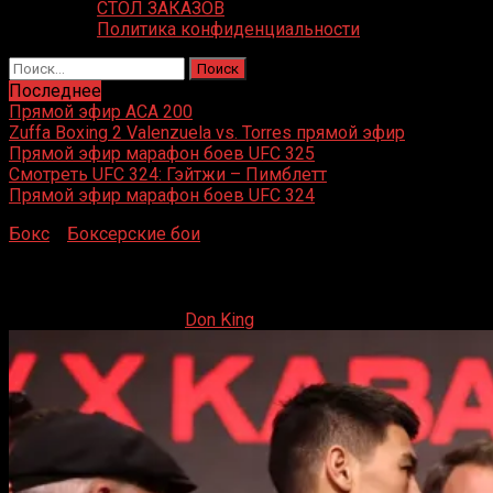
СТОЛ ЗАКАЗОВ
Политика конфиденциальности
Найти:
Последнее
Прямой эфир ACA 200
Zuffa Boxing 2 Valenzuela vs. Torres прямой эфир
Прямой эфир марафон боев UFC 325
Смотреть UFC 324: Гэйтжи – Пимблетт
Прямой эфир марафон боев UFC 324
Бокс
»
Боксерские бои
»
Дмитрий Бивол – Линдон Артур
Дмитрий Бивол – Линдон Артур
24.12.2023
24.12.2023
Don King