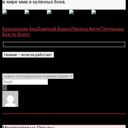
в мире мма и кулачных боев.
(Пока оценок нет)
Загрузка...
Боксерские бои
Дмитрий Бивол
Линдон Артур
Титульные
бои по боксу
Подписаться
Уведомить о
0
комментариев
Старые
Новые
Популярные
Межтекстовые Отзывы