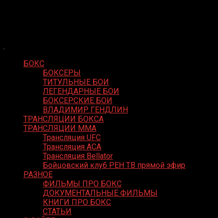
Skip
Boxing Video
to
Вернем боксу былое величие
content
БОКС
БОКСЕРЫ
ТИТУЛЬНЫЕ БОИ
ЛЕГЕНДАРНЫЕ БОИ
БОКСЕРСКИЕ БОИ
ВЛАДИМИР ГЕНДЛИН
ТРАНСЛЯЦИИ БОКСА
ТРАНСЛЯЦИИ MMA
Трансляция UFC
Трансляция ACA
Трансляция Bellator
Бойцовский клуб РЕН ТВ прямой эфир
РАЗНОЕ
ФИЛЬМЫ ПРО БОКС
ДОКУМЕНТАЛЬНЫЕ ФИЛЬМЫ
КНИГИ ПРО БОКС
СТАТЬИ