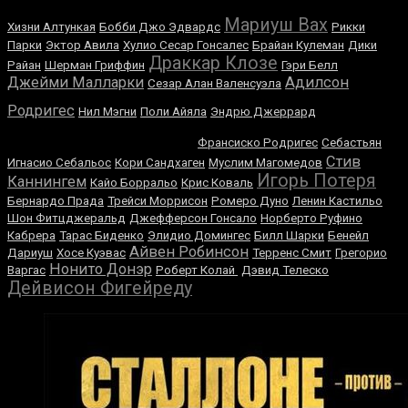
Мариуш Вах
Хизни Алтункая
Бобби Джо Эдвардс
Рикки
Парки
Эктор Авила
Хулио Сесар Гонсалес
Брайан Кулеман
Дики
Драккар Клозе
Райан
Шерман Гриффин
Гэри Белл
Джейми Малларки
Адилсон
Сезар Алан Валенсуэла
Хосе
Родригес
Нил Мэгни
Поли Айяла
Эндрю Джеррард
Луис Кастильо
Франсиско Родригес
Себастьян
Стив
Игнасио Себальос
Кори Сандхаген
Муслим Магомедов
Игорь Потеря
Каннингем
Кайо Борральо
Крис Коваль
Бернардо Прада
Трейси Моррисон
Ромеро Дуно
Ленин Кастильо
Шон Фитцджеральд
Джефферсон Гонсало
Норберто Руфино
Кабрера
Тарас Биденко
Элидио Домингес
Билл Шарки
Бенейл
Айвен Робинсон
Дариуш
Хосе Куэвас
Терренс Смит
Грегорио
Нонито Донэр
Варгас
Роберт Колай
Дэвид Телеско
Дейвисон Фигейреду