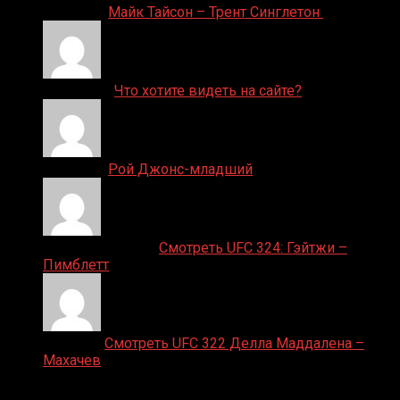
Денис on
Майк Тайсон – Трент Синглетон
ДЕНИС on
Что хотите видеть на сайте?
Денис on
Рой Джонс-младший
Ляяляляляояо on
Смотреть UFC 324: Гэйтжи –
Пимблетт
Medik on
Смотреть UFC 322 Делла Маддалена –
Махачев
Случайные боксеры