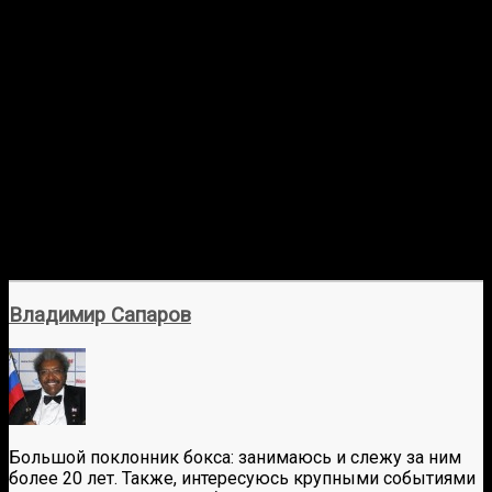
Раунд 12: Артура прижимают к канатам, и Бивол наносит
удар по нему. Судья и угловой Артура дают ему здесь
все возможности, но это может быть остановлено в
любой момент. Артур наносит удар и переходит в клинч,
чтобы остановить натиск. Спасибо Артуру за то, что он не
упал и все еще немного бросает. Последний большой
скандал со стороны Бивола, но Артур дожидается
финального звонка.
10-9 Бивол
Окончательный результат: Дмитрий Бивол победил
Линдона Артура единогласным решением судей
Владимир Сапаров
Большой поклонник бокса: занимаюсь и слежу за ним
более 20 лет. Также, интересуюсь крупными событиями