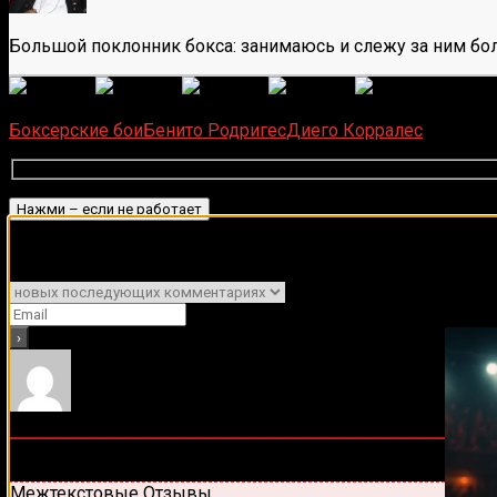
Большой поклонник бокса: занимаюсь и слежу за ним бол
(
6
оце
Загрузка...
Боксерские бои
Бенито Родригес
Диего Корралес
Подписывайся на наш Tel
Подписаться
Уведомить о
0
комментариев
Старые
Новые
Популярные
Межтекстовые Отзывы