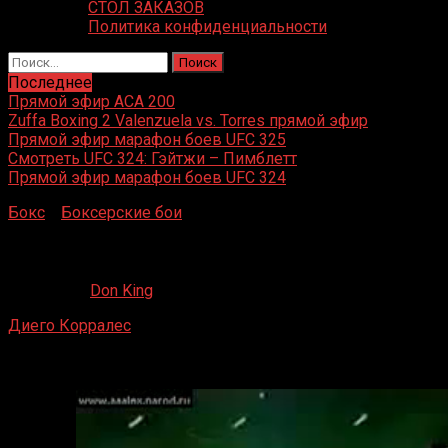
СТОЛ ЗАКАЗОВ
Политика конфиденциальности
Найти:
Последнее
Прямой эфир ACA 200
Zuffa Boxing 2 Valenzuela vs. Torres прямой эфир
Прямой эфир марафон боев UFC 325
Смотреть UFC 324: Гэйтжи – Пимблетт
Прямой эфир марафон боев UFC 324
Бокс
»
Боксерские бои
»
Диего Корралес – Бенито Родри
Диего Корралес – Бенито Родригес
05.06.2021
Don King
Диего Корралес
– Бенито Родригес
Казино Fantasy Springs Resort, Индио, Калифорния
05 июля 1998 г.