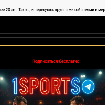
ее 20 лет. Также, интересуюсь крупными событиями в мир
нок, среднее:
5,00
из 5)
🔥 Хочешь зарабатывать на спорте?
egram-канал
1Sports
— прогнозы на единоборства и другие 
👉
Подписаться бесплатно