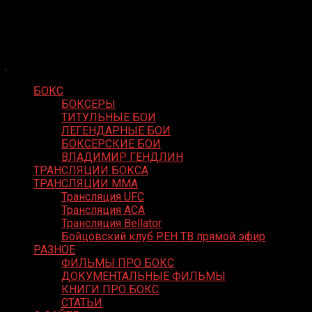
Skip
Boxing Video
to
Вернем боксу былое величие
content
БОКС
БОКСЕРЫ
ТИТУЛЬНЫЕ БОИ
ЛЕГЕНДАРНЫЕ БОИ
БОКСЕРСКИЕ БОИ
ВЛАДИМИР ГЕНДЛИН
ТРАНСЛЯЦИИ БОКСА
ТРАНСЛЯЦИИ MMA
Трансляция UFC
Трансляция ACA
Трансляция Bellator
Бойцовский клуб РЕН ТВ прямой эфир
РАЗНОЕ
ФИЛЬМЫ ПРО БОКС
ДОКУМЕНТАЛЬНЫЕ ФИЛЬМЫ
КНИГИ ПРО БОКС
СТАТЬИ