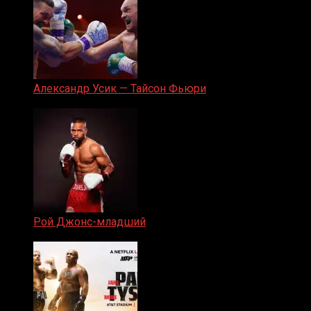
Александр Усик — Тайсон Фьюри
19.05.2024
Рой Джонс-младший
25.04.2019