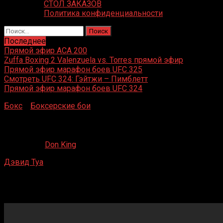
СТОЛ ЗАКАЗОВ
Политика конфиденциальности
Найти:
Последнее
Прямой эфир ACA 200
Zuffa Boxing 2 Valenzuela vs. Torres прямой эфир
Прямой эфир марафон боев UFC 325
Смотреть UFC 324: Гэйтжи – Пимблетт
Прямой эфир марафон боев UFC 324
Бокс
»
Боксерские бои
»
Дэвид Туа – Серрон Фокс
Дэвид Туа – Серрон Фокс
28.05.2020
Don King
Дэвид Туа
– Серрон Фокс
Растущие Eagle Casino, Маунт — Плезант, штат Мичиган,
США
7 сентября 2007