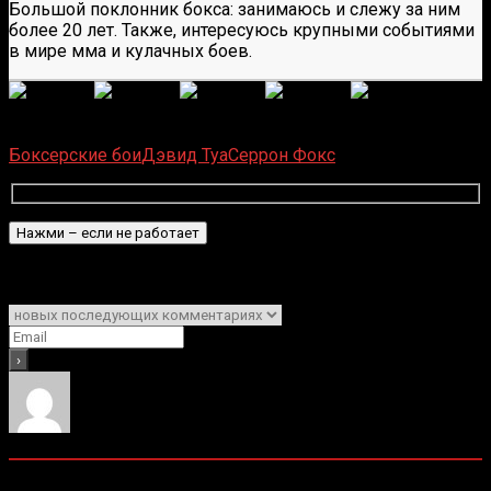
Большой поклонник бокса: занимаюсь и слежу за ним
более 20 лет. Также, интересуюсь крупными событиями
в мире мма и кулачных боев.
(
7
оценок, среднее:
4,43
из 5)
Загрузка...
Боксерские бои
Дэвид Туа
Серрон Фокс
Подписаться
Уведомить о
0
комментариев
Старые