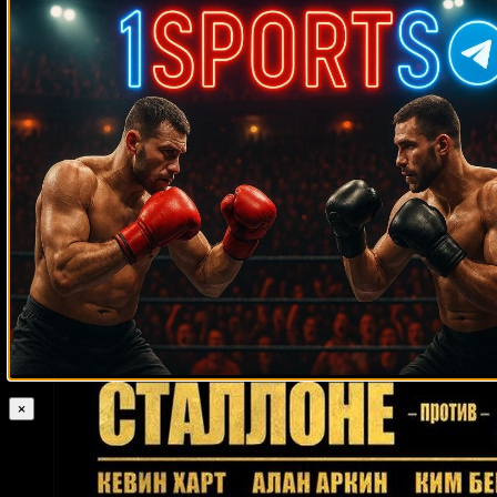
Случайные боксеры
Трой Дорси
Гален Браун
Рустисо Торрекампо
Тарас Биденко
Эдди
Рэй Мерсер
Эванс
Джейми Макдоннелл
Уэйн Мартелл
Джонатан
Крус
Стив Роллс
Майкл Раш
Джерсон Равело
Ян-Пит Бергман
Майкл Нанн
Лупе Герра
Рэнди Браун
Джон Сенегал
Леотис Мартин
Бенджи Маркес
Брайан Нильсен
Джесси Бенавидес
Кайо Борральо
Карлос Вильфредо Вилчес
Недал Хуссейн
Гилберт Квироус
Денис Лебедев
Эксум Спайт
Виктор Выхрист
Али
Ахмедов
Майкл Кацидис
Хердесон Батиста
Хуан Факундо Лопес
Нобухиро Ишида
Лу Саварезе
Габриель Кампильо
Бенейл Дариуш
Андрей Пестряев
Арт Таккер
Хосесито Лопес
Диего Магдалено
Олег Маскаев
Ричард Ларти
Иисус Сарабия
Фред Браун
Дэвид
Томпсон
×