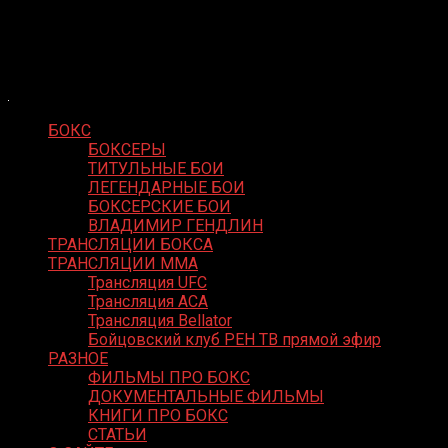
Skip
Boxing Video
to
Вернем боксу былое величие
content
БОКС
БОКСЕРЫ
ТИТУЛЬНЫЕ БОИ
ЛЕГЕНДАРНЫЕ БОИ
БОКСЕРСКИЕ БОИ
ВЛАДИМИР ГЕНДЛИН
ТРАНСЛЯЦИИ БОКСА
ТРАНСЛЯЦИИ MMA
Трансляция UFC
Трансляция ACA
Трансляция Bellator
Бойцовский клуб РЕН ТВ прямой эфир
РАЗНОЕ
ФИЛЬМЫ ПРО БОКС
ДОКУМЕНТАЛЬНЫЕ ФИЛЬМЫ
КНИГИ ПРО БОКС
СТАТЬИ