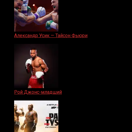
Александр Усик — Тайсон Фьюри
19.05.2024
Рой Джонс-младший
25.04.2019