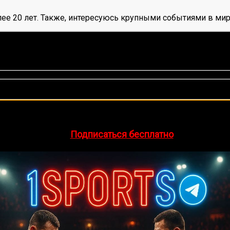
ее 20 лет. Также, интересуюсь крупными событиями в мир
оценок, среднее:
5,00
из 5)
🔥 Хочешь зарабатывать на спорте?
egram-канал
1Sports
— прогнозы на единоборства и другие 
👉
Подписаться бесплатно