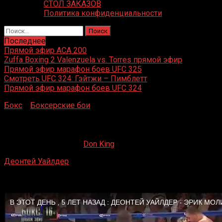
СТОЛ ЗАКАЗОВ
Политика конфиденциальности
Найти:
Последнее
Прямой эфир ACA 200
Zuffa Boxing 2 Valenzuela vs. Torres прямой эфир
Прямой эфир марафон боев UFC 325
Смотреть UFC 324: Гэйтжи – Пимблетт
Прямой эфир марафон боев UFC 324
Бокс
»
Боксерские бои
»
Деонтей Уайлдер – Эрик Молина
Деонтей Уайлдер – Эрик Молина
04.12.2019
09.09.2022
Don King
Деонтей Уайлдер
– Эрик Молина
Bartow Arena, Бирмингем, Алабама, США
13 июня 2015