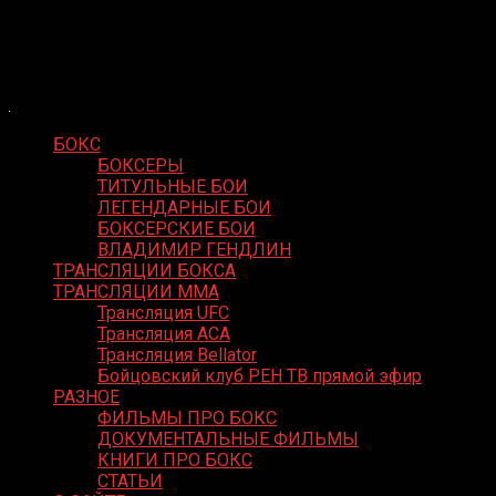
Skip
Boxing Video
to
Вернем боксу былое величие
content
БОКС
БОКСЕРЫ
ТИТУЛЬНЫЕ БОИ
ЛЕГЕНДАРНЫЕ БОИ
БОКСЕРСКИЕ БОИ
ВЛАДИМИР ГЕНДЛИН
ТРАНСЛЯЦИИ БОКСА
ТРАНСЛЯЦИИ MMA
Трансляция UFC
Трансляция ACA
Трансляция Bellator
Бойцовский клуб РЕН ТВ прямой эфир
РАЗНОЕ
ФИЛЬМЫ ПРО БОКС
ДОКУМЕНТАЛЬНЫЕ ФИЛЬМЫ
КНИГИ ПРО БОКС
СТАТЬИ