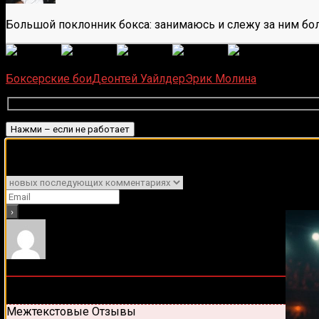
Большой поклонник бокса: занимаюсь и слежу за ним бол
(
1 496
Загрузка...
Боксерские бои
Деонтей Уайлдер
Эрик Молина
Подписаться
Подписывайся на наш Tel
Уведомить о
0
комментариев
Старые
Новые
Популярные
Межтекстовые Отзывы