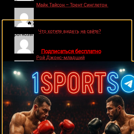
Денис on
Майк Тайсон – Трент Синглетон
🔥 Хочешь зарабатывать на спорте?
Подписывайся на наш Telegram-канал
1Sports
—
ДЕНИС on
Что хотите видеть на сайте?
прогнозы на единоборства и другие виды спорта
каждый день!
👉
Подписаться бесплатно
Денис on
Рой Джонс-младший
Ляяляляляояо on
Смотреть UFC 324: Гэйтжи –
Пимблетт
Medik on
Смотреть UFC 322 Делла Маддалена –
Махачев
Случайные боксеры