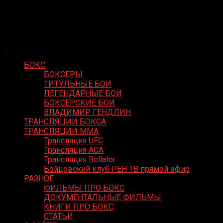
Skip
Boxing Video
to
Вернем боксу былое величие
content
БОКС
БОКСЕРЫ
ТИТУЛЬНЫЕ БОИ
ЛЕГЕНДАРНЫЕ БОИ
БОКСЕРСКИЕ БОИ
ВЛАДИМИР ГЕНДЛИН
ТРАНСЛЯЦИИ БОКСА
ТРАНСЛЯЦИИ MMA
Трансляция UFC
Трансляция ACA
Трансляция Bellator
Бойцовский клуб РЕН ТВ прямой эфир
РАЗНОЕ
ФИЛЬМЫ ПРО БОКС
ДОКУМЕНТАЛЬНЫЕ ФИЛЬМЫ
КНИГИ ПРО БОКС
СТАТЬИ