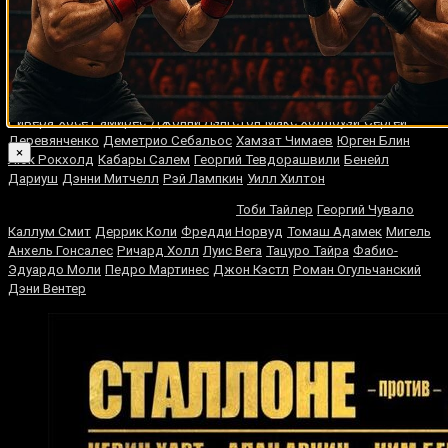
Кевин Келли
Феликс Тринидад
Эксум Спайт
Трой Робертс
Педро
Алонсо Терадо
Хесус Куэльяр
Эстебан Родригес
Ноэл Куарлесс
Флойд
Сесиль Кофе
Шейн Камерон
Хьюн Мин Чой
Паттерсон
Расселл Частин
Берт Уайтхерст
Вильфредо
Ривера
Хосе Рамирес
Джонни Лэнгстон
Макс Холлоуэй
Сеpгей
Дeрeвянчeнко
Деметрио Себальос
Хамзат Чимаев
Юрген Блин
×
Люк Рокхолд
Кабары Салем
Георгий Тевдорашвили
Бенейл
Дариуш
Дэнни Митчелл
Рэй Лампкин
Уилл Хилтон
Виталий Кличко
Тоби Тайлер
Георгий Чувало
Каллум Смит
Деррик Коли
Фредди Норвуд
Томаш Адамек
Мигель
Анхель Гонсалес
Ричард Холл
Луис Вега
Тацуро Тайра
Фабио-
Эдуардо Моли
Педро Мартинес
Джон Кэстл
Роман Огульчанский
Дэни Вентер