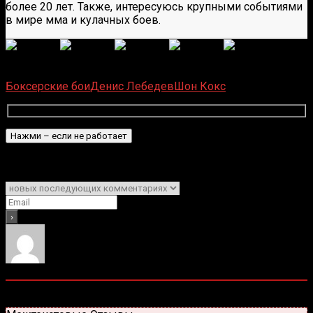
более 20 лет. Также, интересуюсь крупными событиями
в мире мма и кулачных боев.
(
1 496
оценок, среднее:
5,00
из 5)
Загрузка...
Боксерские бои
Денис Лебедев
Шон Кокс
Подписаться
Уведомить о
0
комментариев
Старые
Новые
Популярные