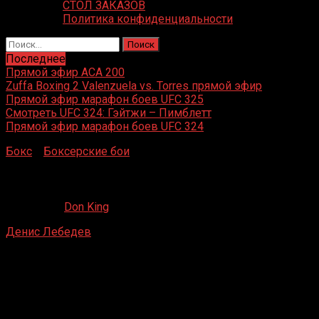
СТОЛ ЗАКАЗОВ
Политика конфиденциальности
Найти:
Последнее
Прямой эфир ACA 200
Zuffa Boxing 2 Valenzuela vs. Torres прямой эфир
Прямой эфир марафон боев UFC 325
Смотреть UFC 324: Гэйтжи – Пимблетт
Прямой эфир марафон боев UFC 324
Бокс
»
Боксерские бои
»
Денис Лебедев – Шон Кокс
Денис Лебедев – Шон Кокс
06.02.2020
Don King
Денис Лебедев
– Шон Кокс
Крокус Сити Холл, Мякинино, Россия
4 апреля 2012