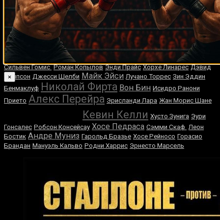
Случайные боксеры
Марио Вейт
Рон Лайл
Тед Гуллик
Карлос Бохоркес
Ламар
Ремихио Молина
Вильямс
Билли Бейли
Трейси
Конжестина Ачиенг
Моррисон
Энрике Орнелас
Гжегож Прокса
Джаред Гуден
Роберт Гарсия
Пол Васкес
Тони Менефи
Сильвен Гомис
Роман Копылов
Энди Прайс
Хорхе Линарес
Дэвид
Майк Эйси
Томпсон
Джесси Шелби
Лучано Торрес
Зин Эддин
×
Николай Фирта
Вон Бин
Бенмаклуф
Исидро Ранони
Алекс Перейра
Прието
Эрисланди Лара
Жан Морис Шане
Кен Нортон
Кевин Келли
Хусто Зунига
Эури
Хосе Педраса
Гонсалес
Робсон Консейсау
Сэмми Скаф
Леон
Андре Муниз
Бостик
Гарольд Бразье
Хосе Рейносо
Горасио
Брандан
Мануэль Кальво
Родни Харрис
Эрнесто Марсель