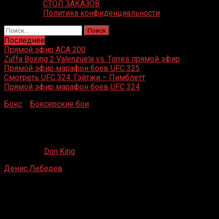
СТОЛ ЗАКАЗОВ
Политика конфиденциальности
Найти:
Последнее
Прямой эфир ACA 200
Zuffa Boxing 2 Valenzuela vs. Torres прямой эфир
Прямой эфир марафон боев UFC 325
Смотреть UFC 324: Гэйтжи – Пимблетт
Прямой эфир марафон боев UFC 324
Бокс
»
Боксерские бои
»
Денис Лебедев – Йоури
Каленга
Денис Лебедев – Йоури Каленга
06.02.2020
Don King
Денис Лебедев
– Йоури Каленга
Лужники, Москва, Россия
10 апреля 2015