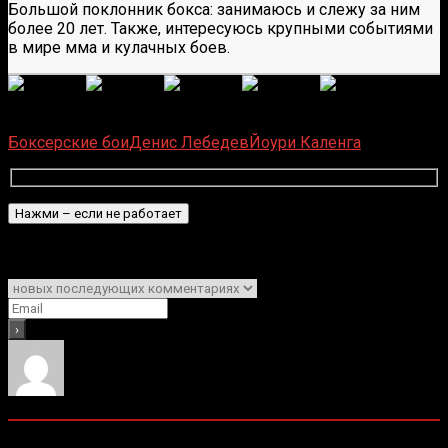
Большой поклонник бокса: занимаюсь и слежу за ним
более 20 лет. Также, интересуюсь крупными событиями
в мире мма и кулачных боев.
(
1 496
оценок, среднее:
5,00
из 5)
Загрузка...
Боксерские бои
Денис Лебедев
Йоури Каленга
Подписаться
Уведомить о
0
комментариев
Старые