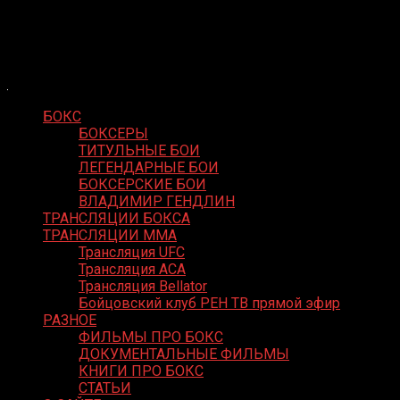
Skip
Boxing Video
to
Вернем боксу былое величие
content
БОКС
БОКСЕРЫ
ТИТУЛЬНЫЕ БОИ
ЛЕГЕНДАРНЫЕ БОИ
БОКСЕРСКИЕ БОИ
ВЛАДИМИР ГЕНДЛИН
ТРАНСЛЯЦИИ БОКСА
ТРАНСЛЯЦИИ MMA
Трансляция UFC
Трансляция ACA
Трансляция Bellator
Бойцовский клуб РЕН ТВ прямой эфир
РАЗНОЕ
ФИЛЬМЫ ПРО БОКС
ДОКУМЕНТАЛЬНЫЕ ФИЛЬМЫ
КНИГИ ПРО БОКС
СТАТЬИ