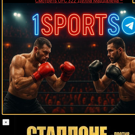
Medik on
Смотреть UFC 322 Делла Маддалена –
Махачев
Случайные боксеры
Майрис Бриедис
Гэри Джейкобс
Арт Таккер
Роландо Ромеро
Джефф Мейвезер
Пьер Кутзер
Вилли Лимонд
Джеймс МакГирт
Джо Луис
Мэнни Кастильо
Лоренцо Кенеди
Флойд Паттерсон
Рубин Уильямс
Моника
Мвакасанга
Тшепо Машего
Доминик Александр
Эури Гонсалес
Коди Дерден
Габриэль Мартинес
Кэлвин Гроув
Билли Замбран
Мгер Мкртчян
Джон Молина-младший
Лоренцо Бойд
Дэйв Грин
Стив Каннингем
Джеральд Ноублз
Антонио Пикарди
Кори
Сандхаген
Джовани Сантьяго
Вячеслав Яковенко
Лора Рэмси
Ларри Лакурзье
Алексей Осокин
Виктор Уго Кастро
Дэни Вентер
Жан Паскаль
Хосе Луис Кастильо
Лучано Торрес
Родольфо
Марин
Стив Роллс
Джесси Варгас
Джейк Пол
Джонни Болдуин
Луис Фрейтас
×