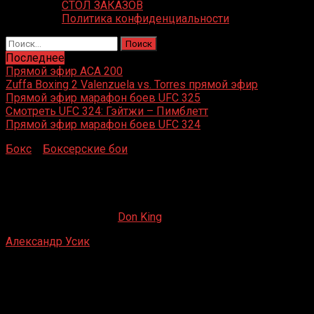
СТОЛ ЗАКАЗОВ
Политика конфиденциальности
Найти:
Последнее
Прямой эфир ACA 200
Zuffa Boxing 2 Valenzuela vs. Torres прямой эфир
Прямой эфир марафон боев UFC 325
Смотреть UFC 324: Гэйтжи – Пимблетт
Прямой эфир марафон боев UFC 324
Бокс
»
Боксерские бои
»
Александр Усик – Эпифанио
Мендоса
Александр Усик – Эпифанио Мендоса
20.05.2019
09.09.2022
Don King
Александр Усик
– Эпифанио Мендоса
Ледовый дворец «Терминал», Бровары, Украина
14 декабря 2013