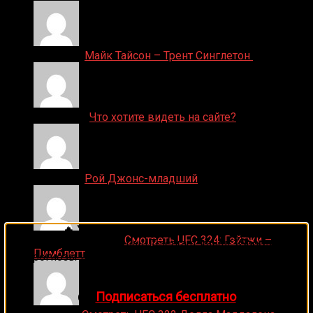
Денис on
Майк Тайсон – Трент Синглетон
ДЕНИС on
Что хотите видеть на сайте?
Денис on
Рой Джонс-младший
🔥 Хочешь зарабатывать на спорте?
Ляяляляляояо on
Смотреть UFC 324: Гэйтжи –
Подписывайся на наш Telegram-канал
1Sports
—
Пимблетт
прогнозы на единоборства и другие виды спорта
каждый день!
👉
Подписаться бесплатно