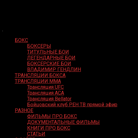
Skip
Boxing Video
to
Вернем боксу былое величие
content
БОКС
БОКСЕРЫ
ТИТУЛЬНЫЕ БОИ
ЛЕГЕНДАРНЫЕ БОИ
БОКСЕРСКИЕ БОИ
ВЛАДИМИР ГЕНДЛИН
ТРАНСЛЯЦИИ БОКСА
ТРАНСЛЯЦИИ MMA
Трансляция UFC
Трансляция ACA
Трансляция Bellator
Бойцовский клуб РЕН ТВ прямой эфир
РАЗНОЕ
ФИЛЬМЫ ПРО БОКС
ДОКУМЕНТАЛЬНЫЕ ФИЛЬМЫ
КНИГИ ПРО БОКС
СТАТЬИ