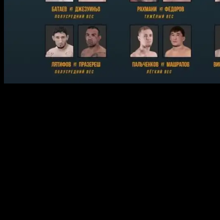
Главный кард:
Артём Дамковский (25-16) vs Павел Гордеев (20-4),
бой в лёгком весе
Алексей Полпудников (34-9-1) vs Лэнс Палмер (23-
7), бой в полулёгком весе
Уолтер Перейра (17-9) vs Осимхон Рахмонов (13-4),
бой в легчайшем весе
Анатолий Бойко (10-1) vs Винициус Круз (10-4), бой
в полусреднем весе
Алексей Ефремов (21-13-1) vs Вагнер Прадо (17-8-
1), бой в полутяжёлом весе