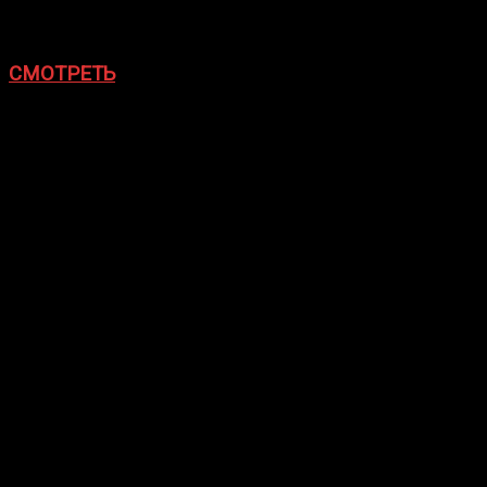
Прямая онлайн трансляция ACA 175
Плеер ACA:
Ивент начнется
17 мая в 16:25 мск.
СМОТРЕТЬ