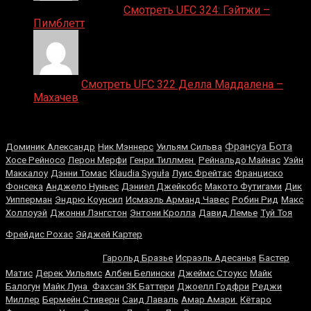
Ляяляляляояо on
Смотреть UFC 324: Гэйтжи –
Пимблетт
Medik on
Смотреть UFC 322 Делла Маддалена –
Махачев
Случайные боксеры
Франсуа Бота
Доминик Александр
Ник Мэннерс
Уильям Сильва
Хосе Рейносо
Лерон Мерфи
Генри Тиллмен
Рейнальдо Майнас
Уэйн
Маккалоу
Дэнни Томас
Klaudia Syguła
Луис Фрейтас
Франциско
Фонсека
Анджело Нуньес
Дэниел Джейкобс
Макото Футигами
Дик
Уипперман
Эндрю Коунсил
Исмаэль Арманд Чавес
Робин Рид
Макс
Холлоуэй
Джонни Лэнгстон
Энтони Кролла
Давид Лемье
Туй Тоя
Теренс
Фрейдис Рохас
Эйджей Картер
Кроуфорд
Гарольд Бразье
Исраэль Адесанья
Бастер
Матис
Дерек Уильямс
Албен Белински
Джеймс Стоукс
Майк
Балогун
Майк Луна
Фахсан 3K Баттери
Джоелл Годфри
Реджи
Миллер
Бермейн Стиверн
Саид Лаваль
Амар Амари
Кётаро