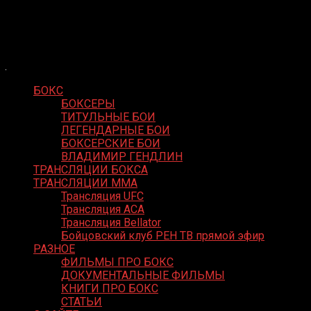
Skip
Boxing Video
to
Вернем боксу былое величие
content
БОКС
БОКСЕРЫ
ТИТУЛЬНЫЕ БОИ
ЛЕГЕНДАРНЫЕ БОИ
БОКСЕРСКИЕ БОИ
ВЛАДИМИР ГЕНДЛИН
ТРАНСЛЯЦИИ БОКСА
ТРАНСЛЯЦИИ MMA
Трансляция UFC
Трансляция ACA
Трансляция Bellator
Бойцовский клуб РЕН ТВ прямой эфир
РАЗНОЕ
ФИЛЬМЫ ПРО БОКС
ДОКУМЕНТАЛЬНЫЕ ФИЛЬМЫ
КНИГИ ПРО БОКС
СТАТЬИ