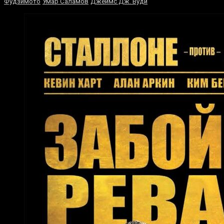
Фудзимото
Умар Саламов
Джеймс Дж. Вуди