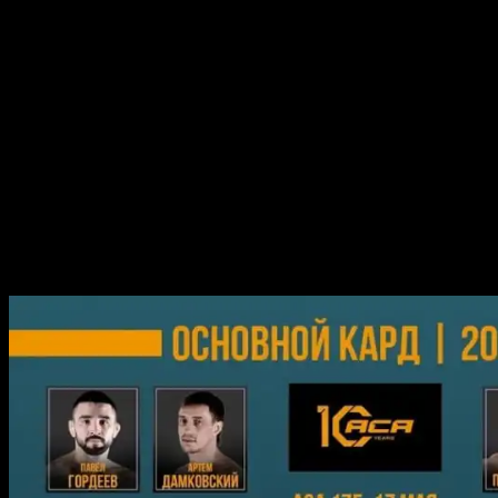
легкой весовой категории обещает быть напряженным
и непредсказуемым, так как оба бойца обладают
впечатляющими навыками и огромным опытом.
Со-главный бой вечера — дуэль между Алексеем
Полпудниковым из России и американцем Лэнсом
Палмером. Полпудников, известный своими
разрушительными ударами и неуступчивым стилем,
будет противостоять Палмеру, опытному борцу с
внушительными достижениями на профессиональном
ринге.
Участники карда ACA 175