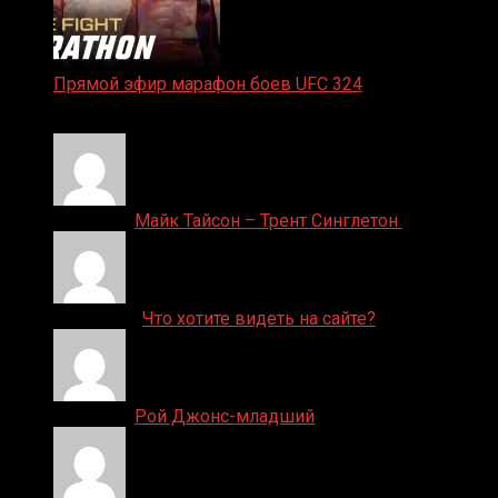
Прямой эфир марафон боев UFC 324
24.01.2026
Денис on
Майк Тайсон – Трент Синглетон
ДЕНИС on
Что хотите видеть на сайте?
Денис on
Рой Джонс-младший