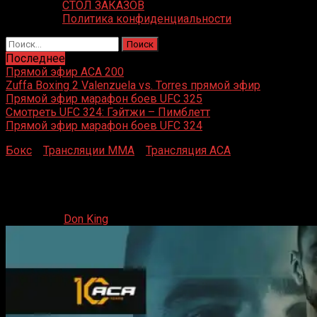
СТОЛ ЗАКАЗОВ
Политика конфиденциальности
Найти:
Последнее
Прямой эфир ACA 200
Zuffa Boxing 2 Valenzuela vs. Torres прямой эфир
Прямой эфир марафон боев UFC 325
Смотреть UFC 324: Гэйтжи – Пимблетт
Прямой эфир марафон боев UFC 324
Бокс
»
Трансляции MMA
»
Трансляция ACA
»
Прямая
трансляция ACA 175
Прямая трансляция ACA 175
17.05.2024
Don King