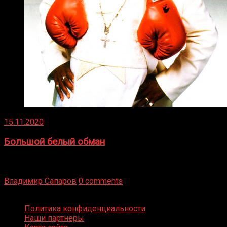
15.11.2020
Большой белый обман
Бокс — это всегда больше, чем просто спорт, чаще это
бизнес и тотализатор. И Фред Подробнее
Владимир Сапаров
0 comments
Boxing Video © Все права защищены
Политика конфиденциальности
Наши партнеры