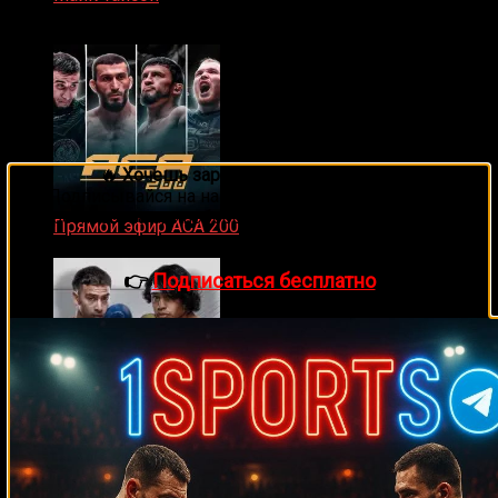
07.04.2019
🔥 Хочешь зарабатывать на спорте?
Подписывайся на наш Telegram-канал
1Sports
—
прогнозы на единоборства и другие виды спорта
Прямой эфир ACA 200
каждый день!
06.02.2026
👉
Подписаться бесплатно
Zuffa Boxing 2 Valenzuela vs. Torres прямой эфир
31.01.2026