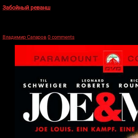
Забойный реванш
Двух старых соперников по боксу уговаривают
вернуться из отставки, чтобы они бились друг с другом
Подробнее
Владимир Сапаров
0 comments