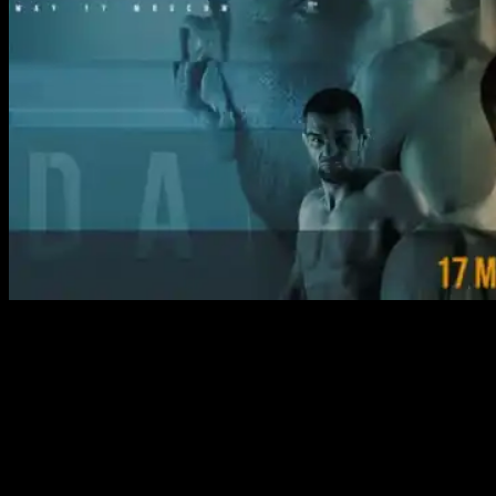
17 мая
в Москве состоится долгожданное событие для
всех поклонников ММА — турнир ACA 175. В этот вечер
зрители смогут увидеть самые захватывающие
поединки, где бойцы сразятся за честь и славу на ринге.
Основные бои вечера
В главном бою турнира встретятся россиянин Павел
Гордеев и белорус Артем Дамковский. Этот поединок в